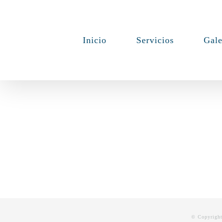
Skip
to
Inicio
Servicios
Gale
content
© Copyrigh