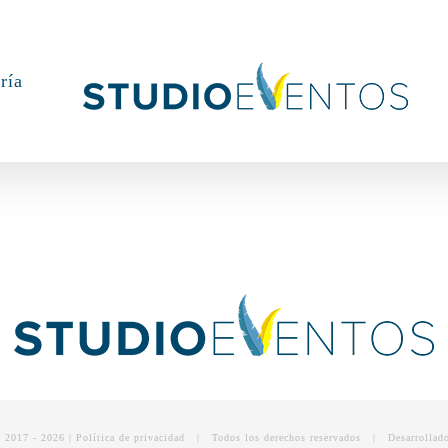
ría
t 2017 -
2026 | Política de
privacidad
| Todos los derechos reservados | Desarrollad